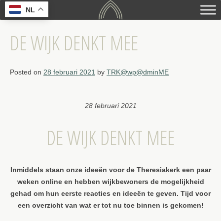
Skip
NL
to
content
DE WIJK DENKT MEE
Posted on
28 februari 2021
by
TRK@wp@dminME
28 februari 2021
DE WIJK DENKT MEE
Inmiddels staan onze ideeën voor de Theresiakerk een paar
weken online en hebben wijkbewoners de mogelijkheid
gehad om hun eerste reacties en ideeën te geven. Tijd voor
een overzicht van wat er tot nu toe binnen is gekomen!